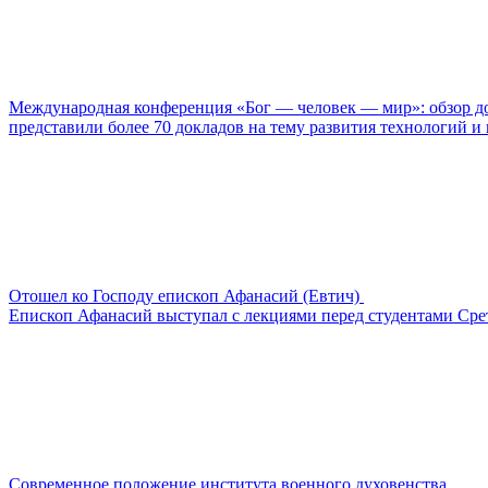
Международная конференция «Бог — человек — мир»: обзор д
представили более 70 докладов на тему развития технологий и
Отошел ко Господу епископ Афанасий (Евтич)
Епископ Афанасий выступал с лекциями перед студентами Сре
Современное положение института военного духовенства