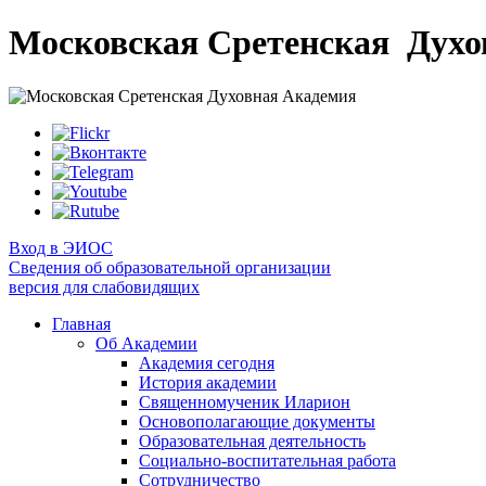
Московская Сретенская
Духо
Вход в ЭИОС
Сведения об образовательной организации
версия для слабовидящих
Главная
Об Академии
Академия сегодня
История академии
Священномученик Иларион
Основополагающие документы
Образовательная деятельность
Социально-воспитательная работа
Сотрудничество