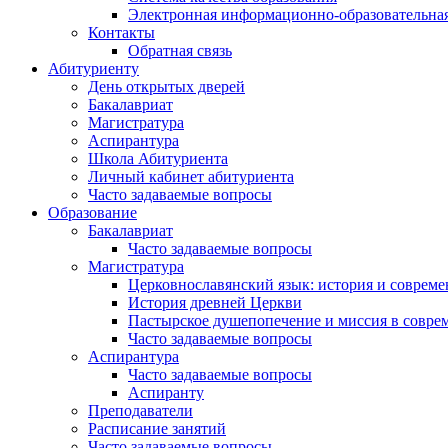
Электронная информационно-образовательная
Контакты
Обратная связь
Абитуриенту
День открытых дверей
Бакалавриат
Магистратура
Аспирантура
Школа Абитуриента
Личный кабинет абитуриента
Часто задаваемые вопросы
Образование
Бакалавриат
Часто задаваемые вопросы
Магистратура
Церковнославянский язык: история и совреме
История древней Церкви
Пастырское душепопечение и миссия в совре
Часто задаваемые вопросы
Аспирантура
Часто задаваемые вопросы
Аспиранту
Преподаватели
Расписание занятий
Часто задаваемые вопросы