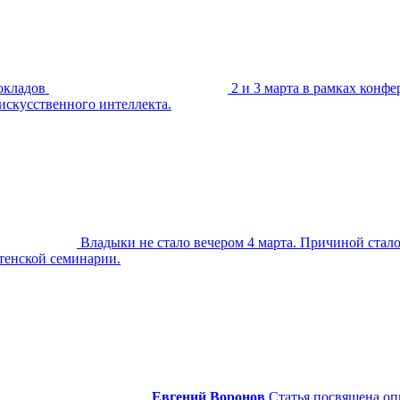
окладов
2 и 3 марта в рамках конф
 искусственного интеллекта.
Владыки не стало вечером 4 марта. Причиной стал
тенской семинарии.
Евгений Воронов
Статья посвящена оп