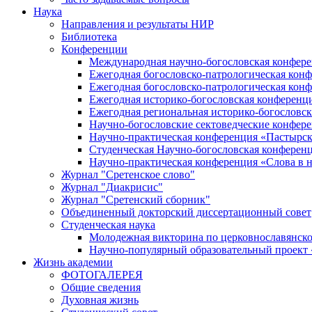
Наука
Направления и результаты НИР
Библиотека
Конференции
Международная научно-богословская конфер
Ежегодная богословско-патрологическая кон
Ежегодная богословско-патрологическая кон
Ежегодная историко-богословская конференц
Ежегодная региональная историко-богословс
Научно-богословские сектоведческие конфер
Научно-практическая конференция «Пастырск
Студенческая Научно-богословская конферен
Научно-практическая конференция «Cлова в н
Журнал "Сретенское слово"
Журнал "Диакрисис"
Журнал "Сретенский сборник"
Объединенный докторский диссертационный совет
Студенческая наука
Молодежная викторина по церковнославянско
Научно-популярный образовательный проект
Жизнь академии
ФОТОГАЛЕРЕЯ
Общие сведения
Духовная жизнь