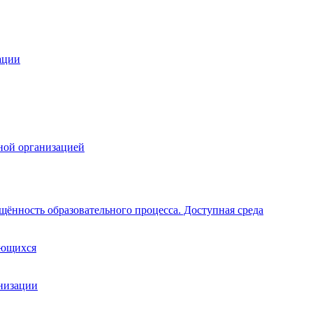
ации
ной организацией
щённость образовательного процесса. Доступная среда
ающихся
анизации