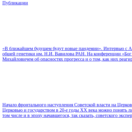
Публикации
«В ближайшем будущем будут новые пандемии». Интервью с 
общей генетики им. Н.И. Вавилова РАН. На конференции «Бог
Михайловичем об опасностях прогресса и о том, как них реагир
Начало фронтального наступления Советской власти на Церков
Церковью и государством в 20-е годы XX века можно понять ли
том числе и в эпоху начавшегося, так сказать, советского экспе