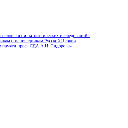
гословских и патристических исследований»
никам и исповедникам Русской Церкви
р памяти проф. СДА А.И. Сидорова»