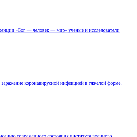
еренции «Бог — человек — мир» ученые и исследователи
о заражение коронавирусной инфекцией в тяжелой форме.
исанию современного состояния института военного