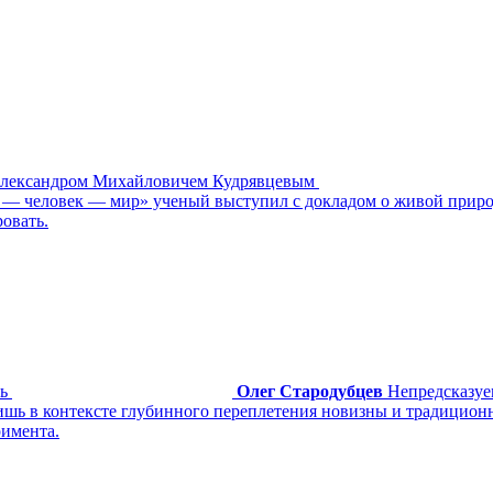
Александром Михайловичем Кудрявцевым
 — человек — мир» ученый выступил с докладом о живой приро
овать.
ь
Олег Стародубцев
Непредсказуе
шь в контексте глубинного переплетения новизны и традиционно
римента.