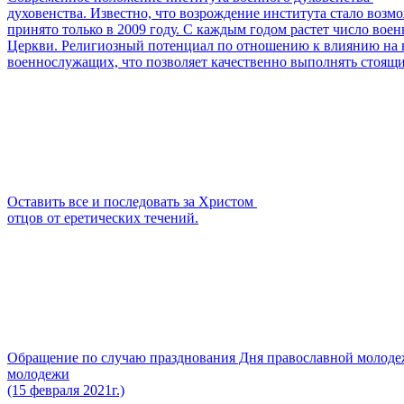
духовенства. Известно, что возрождение института стало воз
принято только в 2009 году. С каждым годом растет число воен
Церкви. Религиозный потенциал по отношению к влиянию на в
военнослужащих, что позволяет качественно выполнять стоящи
Оставить все и последовать за Христом
отцов от еретических течений.
Обращение по случаю празднования Дня православной молод
молодежи
(15 февраля 2021г.)