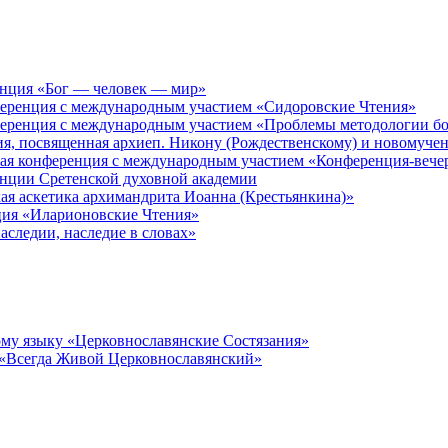
енция «Бог — человек — мир»
ференция с международным участием «Сидоровские Чтения»
ференция с международным участием «Проблемы методологии бо
ия, посвященная архиеп. Никону (Рождественскому) и новомуче
кая конференция с международным участием «Конференция-вече
енции Сретенской духовной академии
ая аскетика архимандрита Иоанна (Крестьянкина)»
ция «Иларионовские Чтения»
аследии, наследие в словах»
му языку «Церковнославянские Состязания»
 «Всегда Живой Церковнославянский»