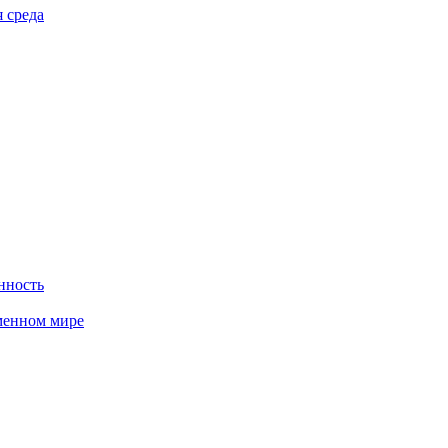
 среда
нность
менном мире