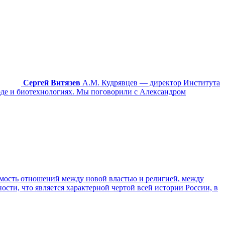
Сергей Витязев
А.М. Кудрявцев — директор Института
де и биотехнологиях. Мы поговорили с Александром
мость отношений между новой властью и религией, между
сти, что является характерной чертой всей истории России, в