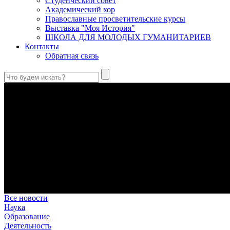
Студенческий совет
Академический хор
Православные просветительские курсы
Выставка "Моя История"
ШКОЛА ДЛЯ МОЛОДЫХ ГУМАНИТАРИЕВ
Контакты
Обратная связь
Святые страстотерпцы Борис и Глеб: к истории канонизации и
Первыми русскими святыми, прославленными Церковью, стали 
Праведный Феодор Ушаков: «Смерть предпочитаю я бесчестн
В Федоре Ушакове гармонично соединились железная дисциплин
истинного молитвенника.
Этимология имени Исидора Севильского и передача греко-римс
Анализ наиболее известного произведения епископа Севильи р
представления о мире и обществе того времени.
Пророк Иезекииль: три важных урока от святого
Пророк Иезекииль жил задолго до Рождества Христова, но уже т
Предназначение человека в отношении к окружающему миру
Человек, в определенном смысле, является формирующим прин
Все новости
Наука
Образование
Деятельность