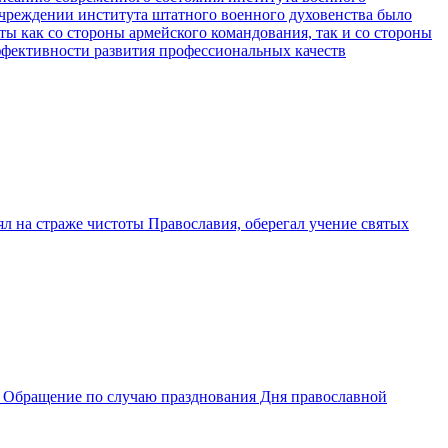
 учреждении института штатного военного духовенства было
ты как со стороны армейского командования, так и со стороны
фективности развития профессиональных качеств
ял на страже чистоты Православия, оберегал учение святых
Обращение по случаю празднования Дня православной