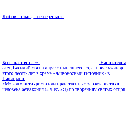
Любовь никогда не перестает
Быть настоятелем
Настоятелем
отец Василий стал в апреле нынешнего года, прослужив до
этого десять лет в храме «Живоносный Источник» в
Царицыно.
«Мораль» антихриста или нравственные характеристики
человека беззакония (2 Фес. 2:3) по творениям святых отцов