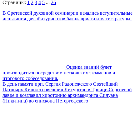
Страницы:
1
2
3
4
5
...
26
В Сретенской духовной семинарии начались вступительные
испытания для абитуриентов бакалавриата и магистратуры.
Оценка знаний будет
производиться посредством нескольких экзаменов и
итогового собеседования.
В день памяти прп. Сергия Радонежского Святейший
Патриарх Кирилл совершил Литургию в Троице-Сергиевой
лавре и возглавил хиротонию архимандрита Силуана
(Никитина) во епископа Петергофского