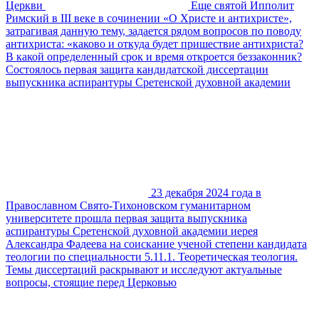
Церкви
Еще святой Ипполит
Римский в III веке в сочинении «О Христе и антихристе»,
затрагивая данную тему, задается рядом вопросов по поводу
антихриста: «каково и откуда будет пришествие антихриста?
В какой определенный срок и время откроется беззаконник?
Состоялось первая защита кандидатской диссертации
выпускника аспирантуры Сретенской духовной академии
23 декабря 2024 года в
Православном Свято-Тихоновском гуманитарном
университете прошла первая защита выпускника
аспирантуры Сретенской духовной академии иерея
Александра Фадеева на соискание ученой степени кандидата
теологии по специальности 5.11.1. Теоретическая теология.
Темы диссертаций раскрывают и исследуют актуальные
вопросы, стоящие перед Церковью