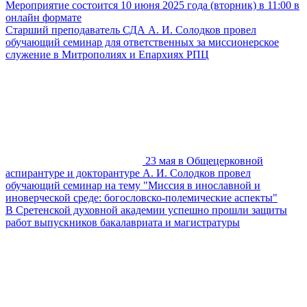
Мероприятие состоится 10 июня 2025 года (вторник) в 11:00 в
онлайн формате
Старший преподаватель СДА А. И. Солодков провел
обучающий семинар для ответственных за миссионерское
служение в Митрополиях и Епархиях РПЦ
23 мая в Общецерковной
аспирантуре и докторантуре А. И. Солодков провел
обучающий семинар на тему "Миссия в инославной и
иноверческой среде: богословско-полемические аспекты"
В Сретенской духовной академии успешно прошли защиты
работ выпускников бакалавриата и магистратуры