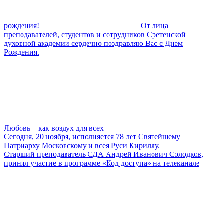
рождения!
От лица
преподавателей, студентов и сотрудников Сретенской
духовной академии сердечно поздравляю Вас с Днем
Рождения.
Любовь – как воздух для всех
Сегодня, 20 ноября, исполняется 78 лет Святейшему
Патриарху Московскому и всея Руси Кириллу.
Старший преподаватель СДА Андрей Иванович Солодков,
принял участие в программе «Код доступа» на телеканале