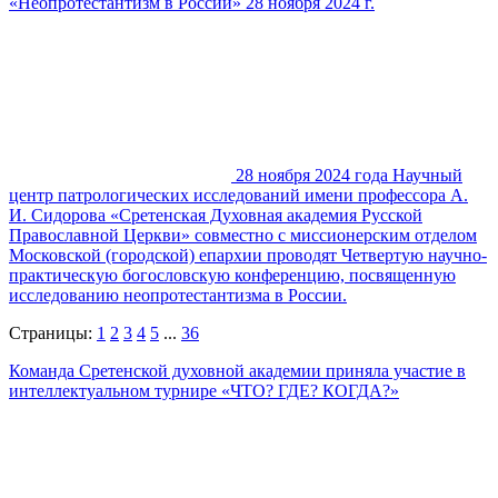
«Неопротестантизм в России» 28 ноября 2024 г.
28 ноября 2024 года Научный
центр патрологических исследований имени профессора А.
И. Сидорова «Сретенская Духовная академия Русской
Православной Церкви» совместно с миссионерским отделом
Московской (городской) епархии проводят Четвертую научно-
практическую богословскую конференцию, посвященную
исследованию неопротестантизма в России.
Страницы:
1
2
3
4
5
...
36
Команда Сретенской духовной академии приняла участие в
интеллектуальном турнире «ЧТО? ГДЕ? КОГДА?»