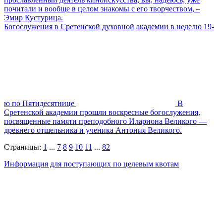
почитали и вообще в целом знакомы с его творчеством, –
Эмир Кустурица.
Богослужения в Сретенской духовной академии в неделю 19-
ю по Пятидесятнице
В
Сретенской академии прошли воскресные богослужения,
посвященные памяти преподобного Илариона Великого —
древнего отшельника и ученика Антония Великого.
Страницы:
1
...
7
8
9
10
11
...
82
Информация для поступающих по целевым квотам