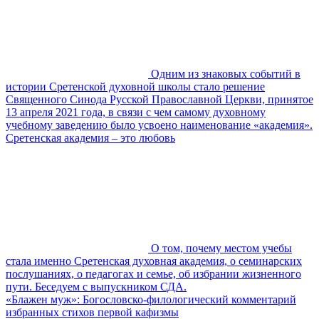
Одним из знаковых событий в
истории Сретенской духовной школы стало решение
Священного Синода Русской Православной Церкви, принятое
13 апреля 2021 года, в связи с чем самому духовному
учебному заведению было усвоено наименование «академия».
Сретенская академия – это любовь
О том, почему местом учебы
стала именно Сретенская духовная академия, о семинарских
послушаниях, о педагогах и семье, об избрании жизненного
пути. Беседуем с выпускником СДА.
«Блажен муж»: Богословско-филологический комментарий
избранных стихов первой кафизмы