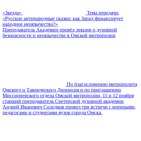
«Звезда»
Тема передачи:
«Русские антинародные сказки: как Запад финансирует
народное неоязычество?»
Преподаватель Академии провёл лекции о духовной
безопасности и неоязычестве в Омской митрополии
По благословению митрополита
Омского и Таврического Дионисия и по приглашению
Миссионерского отдела Омской митрополии, 11 и 12 ноября
старший преподаватель Сретенской духовной академии
Андрей Иванович Солодков провел три встречи с военными,
педагогами и студентами вузов города Омска.