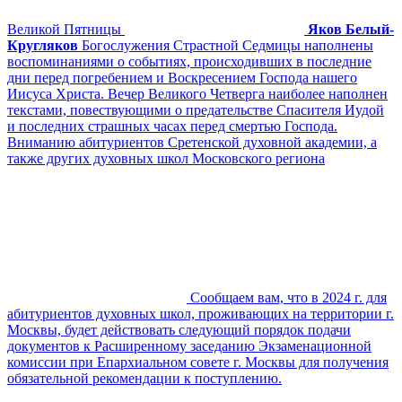
Великой Пятницы
Яков Белый-
Кругляков
Богослужения Страстной Седмицы наполнены
воспоминаниями о событиях, происходивших в последние
дни перед погребением и Воскресением Господа нашего
Иисуса Христа. Вечер Великого Четверга наиболее наполнен
текстами, повествующими о предательстве Спасителя Иудой
и последних страшных часах перед смертью Господа.
Вниманию абитуриентов Сретенской духовной академии, а
также других духовных школ Московского региона
Сообщаем вам, что в 2024 г. для
абитуриентов духовных школ, проживающих на территории г.
Москвы, будет действовать следующий порядок подачи
документов к Расширенному заседанию Экзаменационной
комиссии при Епархиальном совете г. Москвы для получения
обязательной рекомендации к поступлению.