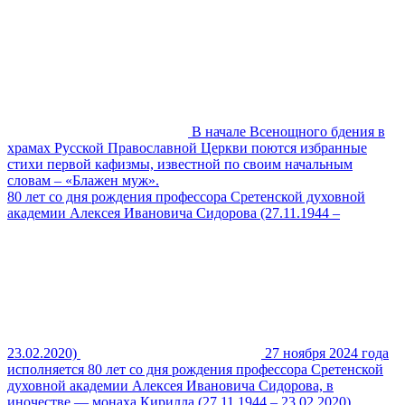
В начале Всенощного бдения в
храмах Русской Православной Церкви поются избранные
стихи первой кафизмы, известной по своим начальным
словам – «Блажен муж».
80 лет со дня рождения профессора Сретенской духовной
академии Алексея Ивановича Сидорова (27.11.1944 –
23.02.2020)
27 ноября 2024 года
исполняется 80 лет со дня рождения профессора Сретенской
духовной академии Алексея Ивановича Сидорова, в
иночестве — монаха Кирилла (27.11.1944 – 23.02.2020)