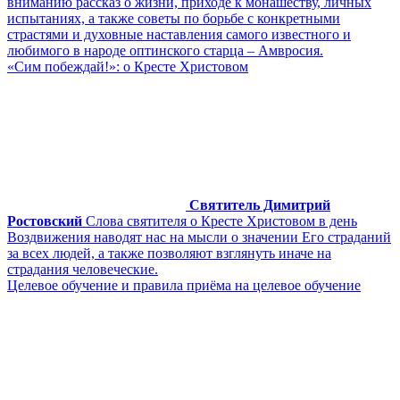
вниманию рассказ о жизни, приходе к монашеству, личных
испытаниях, а также советы по борьбе с конкретными
страстями и духовные наставления самого известного и
любимого в народе оптинского старца – Амвросия.
«Сим побеждай!»: о Кресте Христовом
Святитель Димитрий
Ростовский
Слова святителя о Кресте Христовом в день
Воздвижения наводят нас на мысли о значении Его страданий
за всех людей, а также позволяют взглянуть иначе на
страдания человеческие.
Целевое обучение и правила приёма на целевое обучение