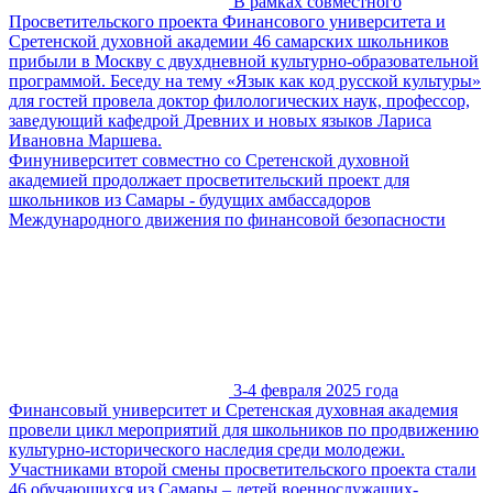
В рамках совместного
Просветительского проекта Финансового университета и
Сретенской духовной академии 46 самарских школьников
прибыли в Москву с двухдневной культурно-образовательной
программой. Беседу на тему «Язык как код русской культуры»
для гостей провела доктор филологических наук, профессор,
заведующий кафедрой Древних и новых языков Лариса
Ивановна Маршева.
Финуниверситет совместно со Сретенской духовной
академией продолжает просветительский проект для
школьников из Самары - будущих амбассадоров
Международного движения по финансовой безопасности
3-4 февраля 2025 года
Финансовый университет и Сретенская духовная академия
провели цикл мероприятий для школьников по продвижению
культурно-исторического наследия среди молодежи.
Участниками второй смены просветительского проекта стали
46 обучающихся из Самары – детей военнослужащих-