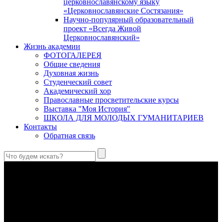
церковнославянскому языку
«Церковнославянские Состязания»
Научно-популярный образовательный
проект «Всегда Живой
Церковнославянский»
Жизнь академии
ФОТОГАЛЕРЕЯ
Общие сведения
Духовная жизнь
Студенческий совет
Академический хор
Православные просветительские курсы
Выставка "Моя История"
ШКОЛА ДЛЯ МОЛОДЫХ ГУМАНИТАРИЕВ
Контакты
Обратная связь
Святые страстотерпцы Борис и Глеб: к истории канонизации
и написания житий
Первыми русскими святыми, прославленными Церковью,
стали благоверные князья Борис и Глеб.
Праведный Феодор Ушаков: «Смерть предпочитаю я
бесчестному служению»
В Федоре Ушакове гармонично соединились железная