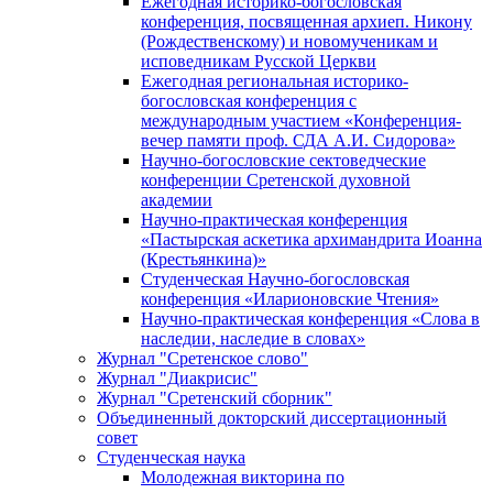
Ежегодная историко-богословская
конференция, посвященная архиеп. Никону
(Рождественскому) и новомученикам и
исповедникам Русской Церкви
Ежегодная региональная историко-
богословская конференция с
международным участием «Конференция-
вечер памяти проф. СДА А.И. Сидорова»
Научно-богословские сектоведческие
конференции Сретенской духовной
академии
Научно-практическая конференция
«Пастырская аскетика архимандрита Иоанна
(Крестьянкина)»
Студенческая Научно-богословская
конференция «Иларионовские Чтения»
Научно-практическая конференция «Cлова в
наследии, наследие в словах»
Журнал "Сретенское слово"
Журнал "Диакрисис"
Журнал "Сретенский сборник"
Объединенный докторский диссертационный
совет
Студенческая наука
Молодежная викторина по