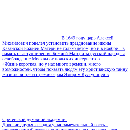
В 1649 году царь Алексей
Михайлович повелел установить празднование иконы
Казанской Божией Матери не только летом, но и в ноябре – в
память о заступничестве Божией Матери за русский народ: за
освобождение Москвы от польских интервентов.
«Жизнь короткая, но у нас много времени, много
возможностей, чтобы показать людям эту христианскую тайну
жизни»: встреча с режиссером Эмиром Кустурицей в
Сретенской духовной академии
Дорогие друзья, сегодня у нас замечательный гость –
прославленный деятель киноискусства, вы, надеюсь, уже