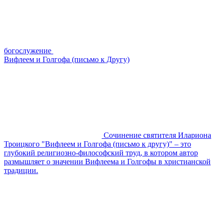
богослужение
Вифлеем и Голгофа (письмо к Другу)
Сочинение святителя Илариона
Троицкого "Вифлеем и Голгофа (письмо к другу)" – это
глубокий религиозно-философский труд, в котором автор
размышляет о значении Вифлеема и Голгофы в христианской
традиции.