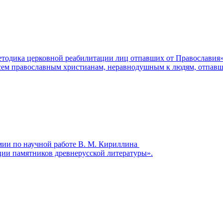
етодика церковной реабилитации лиц отпавших от Православия
всем православным христианам, неравнодушным к людям, отпав
мии по научной работе В. М. Кириллина
ии памятников древнерусской литературы».