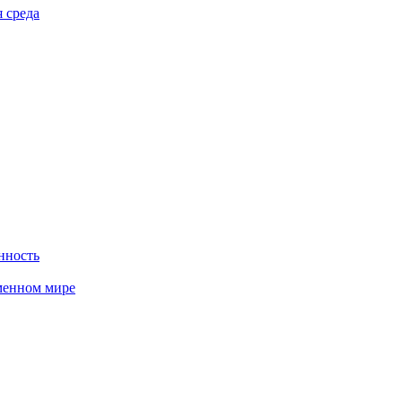
 среда
нность
менном мире