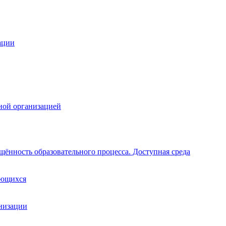
ации
ной организацией
щённость образовательного процесса. Доступная среда
ающихся
анизации