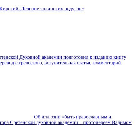
Кирский. Лечение эллинских недугов»
етенской Духовной академии подготовил к изданию книгу
вод с греческого, вступительная статья, комментарий
Об иллюзии «быть православным и
ректора Сретенской духовной академии – протоиереем Вадимом