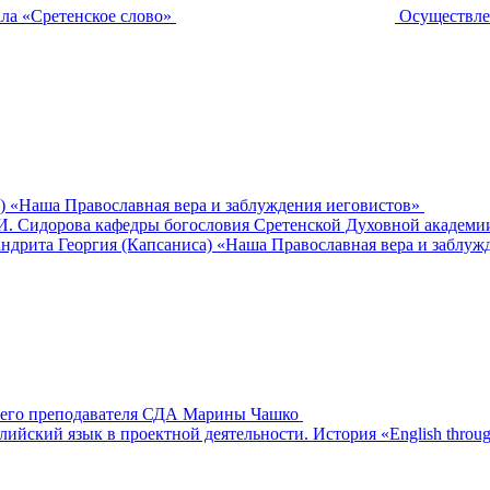
ла «Сретенское слово»
Осуществле
) «Наша Православная вера и заблуждения иеговистов»
 И. Сидорова кафедры богословия Сретенской Духовной академи
ндрита Георгия (Капсаниса) «Наша Православная вера и заблужд
шего преподавателя СДА Марины Чашко
ский язык в проектной деятельности. История «English through 