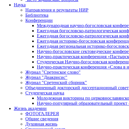
Наука
Направления и результаты НИР
Библиотека
Конференции
Международная научно-богословская конфер
Ежегодная богословско-патрологическая кон
Ежегодная богословско-патрологическая кон
Ежегодная историко-богословская конференц
Ежегодная региональная историко-богословс
Научно-богословские сектоведческие конфер
Научно-практическая конференция «Пастырск
Студенческая Научно-богословская конферен
Научно-практическая конференция «Cлова в н
Журнал "Сретенское слово"
Журнал "Диакрисис"
Журнал "Сретенский сборник"
Объединенный докторский диссертационный совет
Студенческая наука
Молодежная викторина по церковнославянско
Научно-популярный образовательный проект
Жизнь академии
ФОТОГАЛЕРЕЯ
Общие сведения
Духовная жизнь