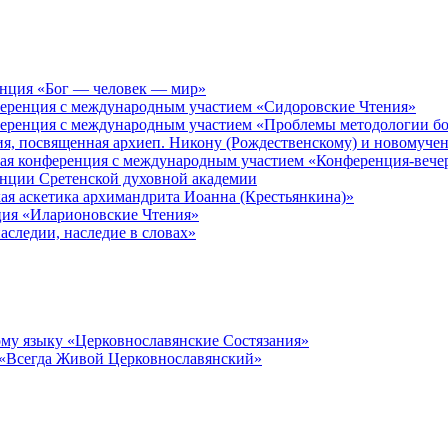
енция «Бог — человек — мир»
ференция с международным участием «Сидоровские Чтения»
ференция с международным участием «Проблемы методологии бо
ия, посвященная архиеп. Никону (Рождественскому) и новомуче
кая конференция с международным участием «Конференция-вече
енции Сретенской духовной академии
ая аскетика архимандрита Иоанна (Крестьянкина)»
ция «Иларионовские Чтения»
аследии, наследие в словах»
му языку «Церковнославянские Состязания»
 «Всегда Живой Церковнославянский»