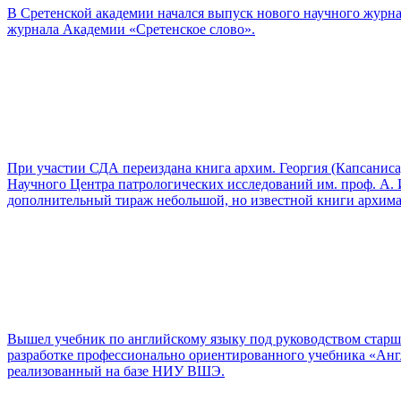
В Сретенской академии начался выпуск нового научного журна
журнала Академии «Сретенское слово».
При участии СДА переиздана книга архим. Георгия (Капсаниса
Научного Центра патрологических исследований им. проф. А.
дополнительный тираж небольшой, но известной книги архима
Вышел учебник по английскому языку под руководством стар
разработке профессионально ориентированного учебника «Англий
реализованный на базе НИУ ВШЭ.