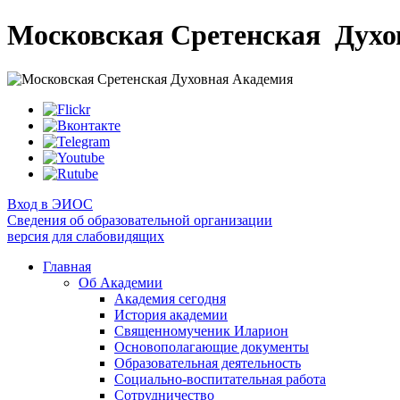
Московская Сретенская
Духо
Вход в ЭИОС
Сведения об образовательной организации
версия для слабовидящих
Главная
Об Академии
Академия сегодня
История академии
Священномученик Иларион
Основополагающие документы
Образовательная деятельность
Социально-воспитательная работа
Сотрудничество