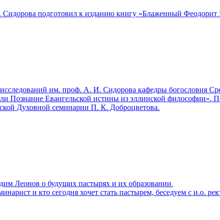
. Сидорова подготовил к изданию книгу «Блаженный Феодорит 
исследований им. проф. А. И. Сидорова кафедры богословия Ср
и Познание Евангельской истины из эллинской философии». Пере
ской Духовной семинарии П. К. Доброцветова.
адим Леонов о будущих пастырях и их образовании
минарист и кто сегодня хочет стать пастырем, беседуем с и.о. 