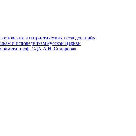
гословских и патристических исследований»
никам и исповедникам Русской Церкви
р памяти проф. СДА А.И. Сидорова»