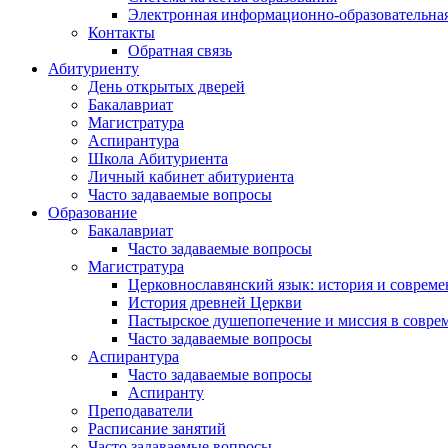
Электронная информационно-образовательная
Контакты
Обратная связь
Абитуриенту
День открытых дверей
Бакалавриат
Магистратура
Аспирантура
Школа Абитуриента
Личный кабинет абитуриента
Часто задаваемые вопросы
Образование
Бакалавриат
Часто задаваемые вопросы
Магистратура
Церковнославянский язык: история и совреме
История древней Церкви
Пастырское душепопечение и миссия в совре
Часто задаваемые вопросы
Аспирантура
Часто задаваемые вопросы
Аспиранту
Преподаватели
Расписание занятий
Часто задаваемые вопросы