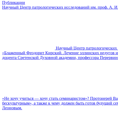
Публикации
Научный Центр патрологических исследований им. проф. А. И
Научный Центр патрологических 
«Блаженный Феодорит Кирский. Лечение эллинских недугов ил
доцента Сретенской Духовной академии, профессора Перервин
«Не хочу учиться — хочу стать семинаристом»? Протоиерей В
бескультурным», а также к чему должен быть готов будущий се
Леоновым.