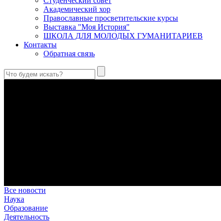
Студенческий совет
Академический хор
Православные просветительские курсы
Выставка "Моя История"
ШКОЛА ДЛЯ МОЛОДЫХ ГУМАНИТАРИЕВ
Контакты
Обратная связь
Святые страстотерпцы Борис и Глеб: к истории канонизации и
Первыми русскими святыми, прославленными Церковью, стали 
Праведный Феодор Ушаков: «Смерть предпочитаю я бесчестн
В Федоре Ушакове гармонично соединились железная дисциплин
истинного молитвенника.
Этимология имени Исидора Севильского и передача греко-римс
Анализ наиболее известного произведения епископа Севильи р
представления о мире и обществе того времени.
Пророк Иезекииль: три важных урока от святого
Пророк Иезекииль жил задолго до Рождества Христова, но уже т
Предназначение человека в отношении к окружающему миру
Человек, в определенном смысле, является формирующим прин
Все новости
Наука
Образование
Деятельность