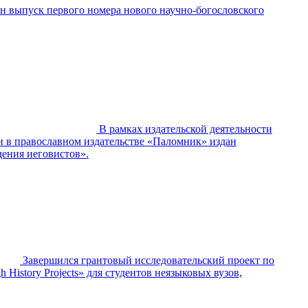
н выпуск первого номера нового научно-богословского
В рамках издательской деятельности
и в православном издательстве «Паломник» издан
ения иеговистов».
Завершился грантовый исследовательский проект по
History Projects» для студентов неязыковых вузов,