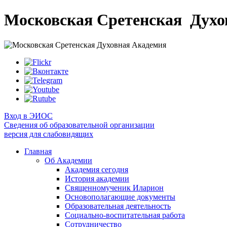
Московская Сретенская
Духо
Вход в ЭИОС
Сведения об образовательной организации
версия для слабовидящих
Главная
Об Академии
Академия сегодня
История академии
Священномученик Иларион
Основополагающие документы
Образовательная деятельность
Социально-воспитательная работа
Сотрудничество