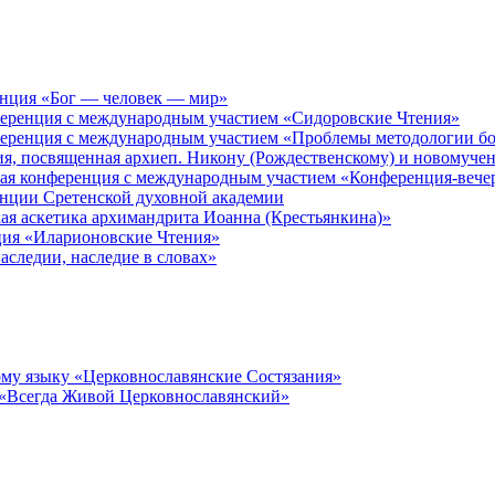
енция «Бог — человек — мир»
ференция с международным участием «Сидоровские Чтения»
ференция с международным участием «Проблемы методологии бо
ия, посвященная архиеп. Никону (Рождественскому) и новомуче
кая конференция с международным участием «Конференция-вече
енции Сретенской духовной академии
ая аскетика архимандрита Иоанна (Крестьянкина)»
ция «Иларионовские Чтения»
аследии, наследие в словах»
му языку «Церковнославянские Состязания»
 «Всегда Живой Церковнославянский»