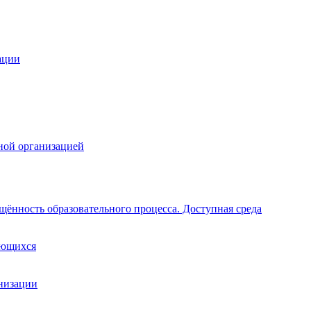
ации
ной организацией
щённость образовательного процесса. Доступная среда
ающихся
анизации