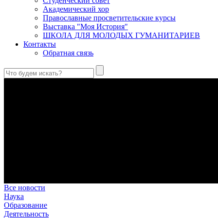
Студенческий совет
Академический хор
Православные просветительские курсы
Выставка "Моя История"
ШКОЛА ДЛЯ МОЛОДЫХ ГУМАНИТАРИЕВ
Контакты
Обратная связь
Святые страстотерпцы Борис и Глеб: к истории канонизации и
Первыми русскими святыми, прославленными Церковью, стали 
Праведный Феодор Ушаков: «Смерть предпочитаю я бесчестн
В Федоре Ушакове гармонично соединились железная дисциплин
истинного молитвенника.
Этимология имени Исидора Севильского и передача греко-римс
Анализ наиболее известного произведения епископа Севильи р
представления о мире и обществе того времени.
Пророк Иезекииль: три важных урока от святого
Пророк Иезекииль жил задолго до Рождества Христова, но уже т
Предназначение человека в отношении к окружающему миру
Человек, в определенном смысле, является формирующим прин
Все новости
Наука
Образование
Деятельность