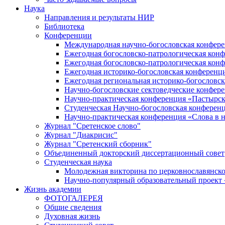
Наука
Направления и результаты НИР
Библиотека
Конференции
Международная научно-богословская конфер
Ежегодная богословско-патрологическая кон
Ежегодная богословско-патрологическая кон
Ежегодная историко-богословская конференц
Ежегодная региональная историко-богословс
Научно-богословские сектоведческие конфер
Научно-практическая конференция «Пастырск
Студенческая Научно-богословская конферен
Научно-практическая конференция «Cлова в н
Журнал "Сретенское слово"
Журнал "Диакрисис"
Журнал "Сретенский сборник"
Объединенный докторский диссертационный совет
Студенческая наука
Молодежная викторина по церковнославянско
Научно-популярный образовательный проект
Жизнь академии
ФОТОГАЛЕРЕЯ
Общие сведения
Духовная жизнь