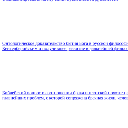
Онтологическое доказательство бытия Бога в русской философ
Кентерберийским и получившее развитие в дальнейшей филос
Библейский вопрос о соотношении брака и плотской похоти: ц
главнейших проблем, с которой сопряжена брачная жизнь челов