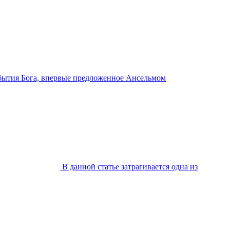
 бытия Бога, впервые предложенное Ансельмом
В данной статье затрагивается одна из