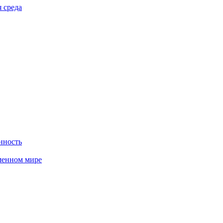
 среда
нность
менном мире