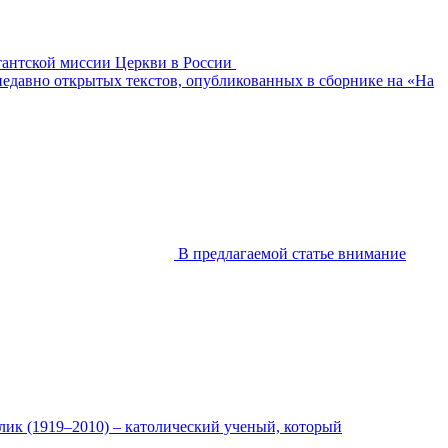
тантской миссии Церкви в России
 недавно открытых текстов, опубликованных в сборнике на «На
В предлагаемой статье внимание
ик (1919–2010) – католический ученый, который