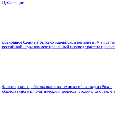
Публикации
Всенощное бдение в Балкано-Карпатском регионе в IV в.: свят
российской науке комментированный перевод трактата просвети
Философские проблемы высоких технологий: взгляд из Рима
общественного и политического процесса, столкнулся с тем, ч