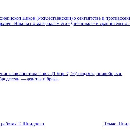
хиепископ Никон (Рождественский) о сектантстве и противосек
 архиеп. Никона по материалам его «Дневников» и сравнительно
ение слов апостола Павла (1 Кор. 7, 26) отцами-доникейцами
бродетели — девства и брака.
 работах Т. Шпидлика
Томас Шпидл