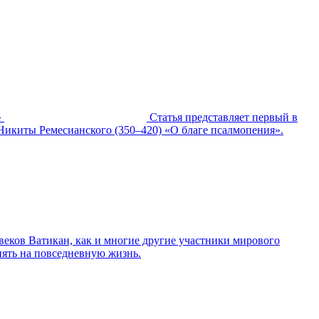
»
Статья представляет первый в
 Никиты Ремесианского (350–420) «О благе псалмопения».
еков Ватикан, как и многие другие участники мирового
иять на повседневную жизнь.