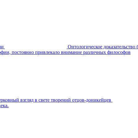
ии
Онтологическое доказательство
офии, постоянно привлекало внимание различных философов
ерковный взгляд в свете творений отцов-доникейцев
ека.