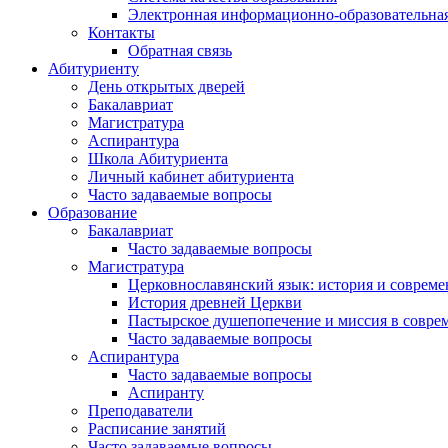
Электронная информационно-образовательная
Контакты
Обратная связь
Абитуриенту
День открытых дверей
Бакалавриат
Магистратура
Аспирантура
Школа Абитуриента
Личный кабинет абитуриента
Часто задаваемые вопросы
Образование
Бакалавриат
Часто задаваемые вопросы
Магистратура
Церковнославянский язык: история и совреме
История древней Церкви
Пастырское душепопечение и миссия в совре
Часто задаваемые вопросы
Аспирантура
Часто задаваемые вопросы
Аспиранту
Преподаватели
Расписание занятий
Часто задаваемые вопросы