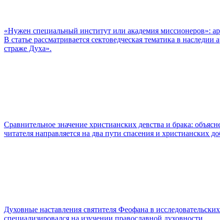
«Нужен специальный институт или академия миссионеров»: ар
В статье рассматривается сектоведческая тематика в наследии
страже Духа».
Сравнительное значение христианских девства и брака: объясн
читателя направляется на два пути спасения и христианских до
Духовные наставления святителя Феофана в исследовательских
специализировался на изучении православной духовности