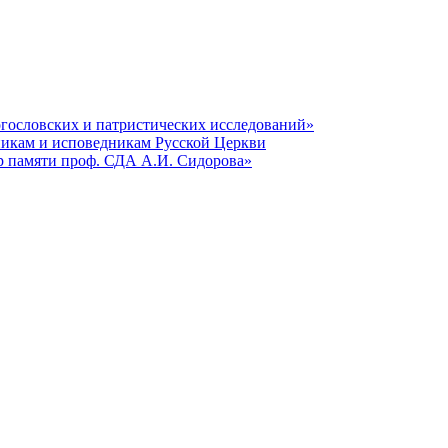
гословских и патристических исследований»
никам и исповедникам Русской Церкви
р памяти проф. СДА А.И. Сидорова»