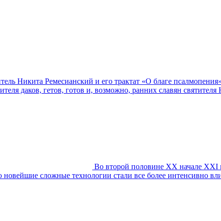
итель Никита Ремесианский и его трактат «О благе псалмопения
теля даков, гетов, готов и, возможно, ранних славян святителя
Во второй половине XX начале XXI в
то новейшие сложные технологии стали все более интенсивно вл