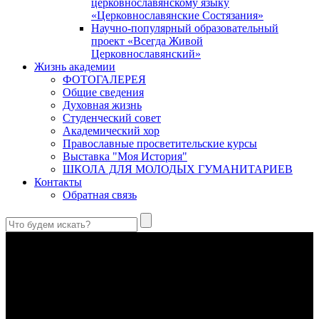
церковнославянскому языку
«Церковнославянские Состязания»
Научно-популярный образовательный
проект «Всегда Живой
Церковнославянский»
Жизнь академии
ФОТОГАЛЕРЕЯ
Общие сведения
Духовная жизнь
Студенческий совет
Академический хор
Православные просветительские курсы
Выставка "Моя История"
ШКОЛА ДЛЯ МОЛОДЫХ ГУМАНИТАРИЕВ
Контакты
Обратная связь
Святые страстотерпцы Борис и Глеб: к истории канонизации
и написания житий
Первыми русскими святыми, прославленными Церковью,
стали благоверные князья Борис и Глеб.
Праведный Феодор Ушаков: «Смерть предпочитаю я
бесчестному служению»
В Федоре Ушакове гармонично соединились железная