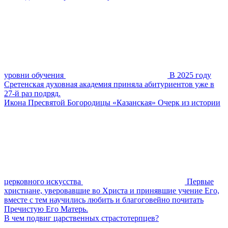
уровни обучения
В 2025 году
Сретенская духовная академия приняла абитуриентов уже в
27-й раз подряд.
Икона Пресвятой Богородицы «Казанская» Очерк из истории
церковного искусства
Первые
христиане, уверовавшие во Христа и принявшие учение Его,
вместе с тем научились любить и благоговейно почитать
Пречистую Его Матерь.
В чем подвиг царственных страстотерпцев?