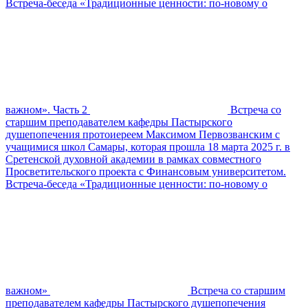
Встреча-беседа «Традиционные ценности: по-новому о
важном». Часть 2
Встреча со
старшим преподавателем кафедры Пастырского
душепопечения протоиереем Максимом Первозванским с
учащимися школ Самары, которая прошла 18 марта 2025 г. в
Сретенской духовной академии в рамках совместного
Просветительского проекта с Финансовым университетом.
Встреча-беседа «Традиционные ценности: по-новому о
важном»
Встреча со старшим
преподавателем кафедры Пастырского душепопечения