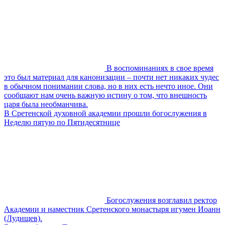
В воспоминаниях в свое время
это был материал для канонизации – почти нет никаких чудес
в обычном понимании слова, но в них есть нечто иное. Они
сообщают нам очень важную истину о том, что внешность
царя была необманчива.
В Сретенской духовной академии прошли богослужения в
Неделю пятую по Пятидесятнице
Богослужения возглавил ректор
Академии и наместник Сретенского монастыря игумен Иоанн
(Лудищев).