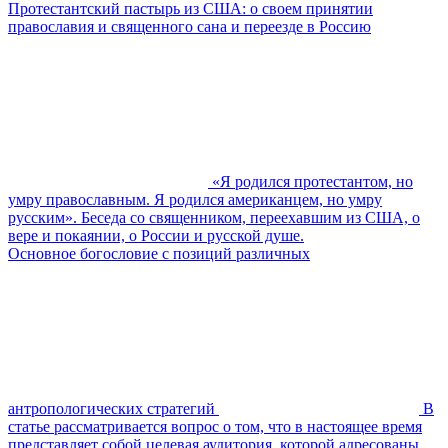
Протестантский пастырь из США: о своем принятии
православия и священного сана и переезде в Россию
«Я родился протестантом, но
умру православным. Я родился американцем, но умру
русским». Беседа со священником, переехавшим из США, о
вере и покаянии, о России и русской душе.
Основное богословие с позиций различных
антропологических стратегий
В
статье рассматривается вопрос о том, что в настоящее время
представляет собой целевая аудитория, которой адресованы