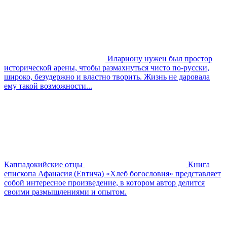
Илариону нужен был простор
исторической арены, чтобы размахнуться чисто по-русски,
широко, безудержно и властно творить. Жизнь не даровала
ему такой возможности...
Каппадокийские отцы
Книга
епископа Афанасия (Евтича) «Хлеб богословия» представляет
собой интересное произведение, в котором автор делится
своими размышлениями и опытом.