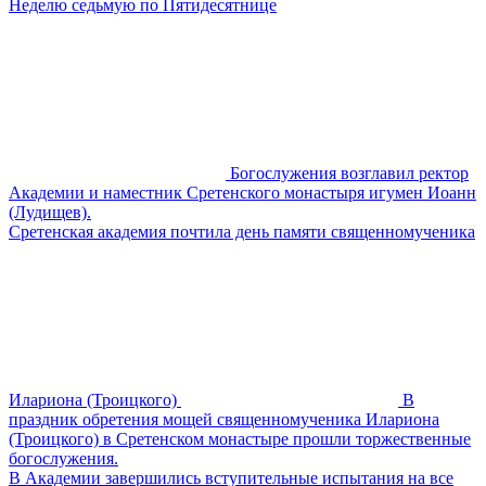
Неделю седьмую по Пятидесятнице
Богослужения возглавил ректор
Академии и наместник Сретенского монастыря игумен Иоанн
(Лудищев).
Сретенская академия почтила день памяти священномученика
Илариона (Троицкого)
В
праздник обретения мощей священномученика Илариона
(Троицкого) в Сретенском монастыре прошли торжественные
богослужения.
В Академии завершились вступительные испытания на все