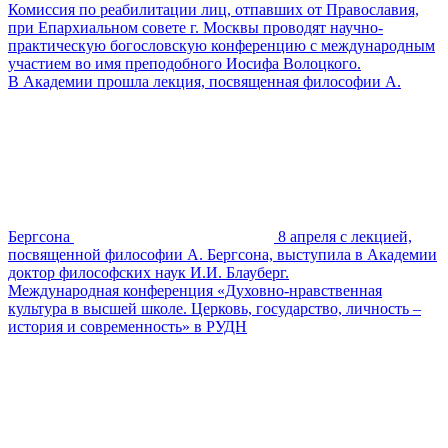
Комиссия по реабилитации лиц, отпавших от Православия,
при Епархиальном совете г. Москвы проводят научно-
практическую богословскую конференцию с международным
участием во имя преподобного Иосифа Волоцкого.
В Академии прошла лекция, посвященная философии А.
Бергсона
8 апреля с лекцией,
посвященной философии А. Бергсона, выступила в Академии
доктор философских наук И.И. Блауберг.
Международная конференция «Духовно-нравственная
культура в высшей школе. Церковь, государство, личность –
история и современность» в РУДН