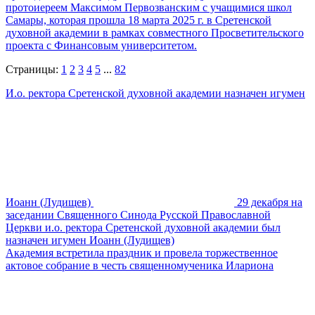
протоиереем Максимом Первозванским с учащимися школ
Самары, которая прошла 18 марта 2025 г. в Сретенской
духовной академии в рамках совместного Просветительского
проекта с Финансовым университетом.
Страницы:
1
2
3
4
5
...
82
И.о. ректора Сретенской духовной академии назначен игумен
Иоанн (Лудищев)
29 декабря на
заседании Священного Синода Русской Православной
Церкви и.о. ректора Сретенской духовной академии был
назначен игумен Иоанн (Лудищев)
Академия встретила праздник и провела торжественное
актовое собрание в честь священномученика Илариона