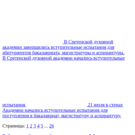
В Сретенской духовной
академии завершились вступительные испытания для
абитуриентов бакалавриата, магистратуры и аспирантуры.
В Сретенской духовной академии начались вступительные
испытания
21 июля в стенах
Академии начались вступительные испытания для
поступления в бакалавриат, магистратуру и аспирантуру.
Страницы:
1
2
3
4
5
...
26