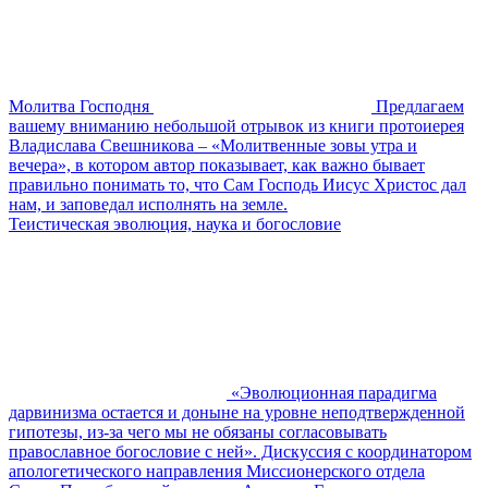
Молитва Господня
Предлагаем
вашему вниманию небольшой отрывок из книги протоиерея
Владислава Свешникова – «Молитвенные зовы утра и
вечера», в котором автор показывает, как важно бывает
правильно понимать то, что Сам Господь Иисус Христос дал
нам, и заповедал исполнять на земле.
Теистическая эволюция, наука и богословие
«Эволюционная парадигма
дарвинизма остается и доныне на уровне неподтвержденной
гипотезы, из-за чего мы не обязаны согласовывать
православное богословие с ней». Дискуссия с координатором
апологетического направления Миссионерского отдела