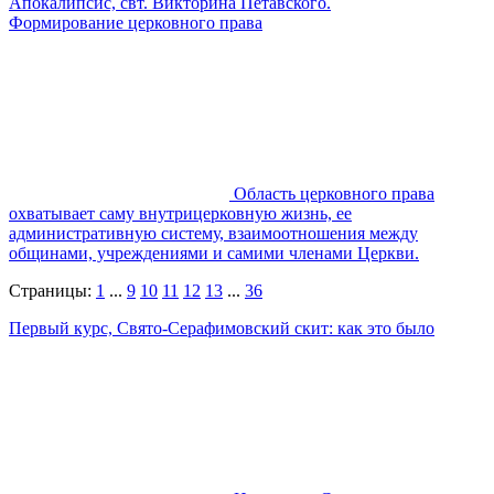
Апокалипсис, свт. Викторина Петавского.
Формирование церковного права
Область церковного права
охватывает саму внутрицерковную жизнь, ее
административную систему, взаимоотношения между
общинами, учреждениями и самими членами Церкви.
Страницы:
1
...
9
10
11
12
13
...
36
Первый курс, Свято-Серафимовский скит: как это было