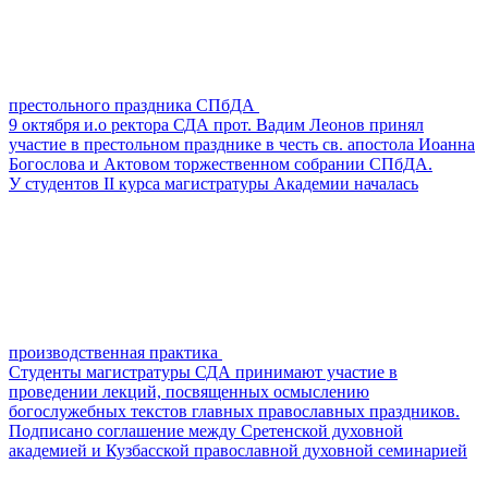
престольного праздника СПбДА
9 октября и.о ректора СДА прот. Вадим Леонов принял
участие в престольном празднике в честь св. апостола Иоанна
Богослова и Актовом торжественном собрании СПбДА.
У cтудентов II курса магистратуры Академии началась
производственная практика
Студенты магистратуры СДА принимают участие в
проведении лекций, посвященных осмыслению
богослужебных текстов главных православных праздников.
Подписано соглашение между Сретенской духовной
академией и Кузбасской православной духовной семинарией