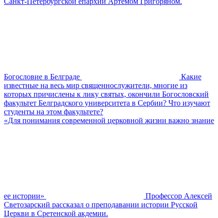
Санкт-Петербургской епархии Артемом Григоряном.
Богословие в Белграде
Какие
известные на весь мир священнослужители, многие из
которых причислены к лику святых, окончили Богословский
факультет Белградского университета в Сербии? Что изучают
студенты на этом факультете?
«Для понимания современной церковной жизни важно знание
ее истории»
Профессор Алексей
Светозарский рассказал о преподавании истории Русской
Церкви в Сретенской акдемии.