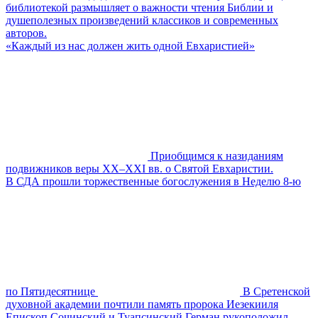
библиотекой размышляет о важности чтения Библии и
душеполезных произведений классиков и современных
авторов.
«Каждый из нас должен жить одной Евхаристией»
Приобщимся к назиданиям
подвижников веры XX–XXI вв. о Святой Евхаристии.
В СДА прошли торжественные богослужения в Неделю 8-ю
по Пятидесятнице
В Сретенской
духовной академии почтили память пророка Иезекииля
Епископ Сочинский и Туапсинский Герман рукоположил