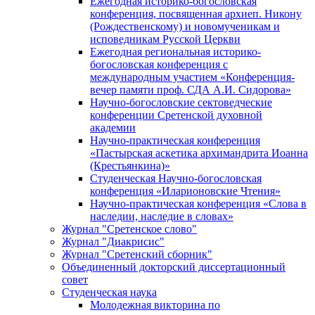
Ежегодная историко-богословская
конференция, посвященная архиеп. Никону
(Рождественскому) и новомученикам и
исповедникам Русской Церкви
Ежегодная региональная историко-
богословская конференция с
международным участием «Конференция-
вечер памяти проф. СДА А.И. Сидорова»
Научно-богословские сектоведческие
конференции Сретенской духовной
академии
Научно-практическая конференция
«Пастырская аскетика архимандрита Иоанна
(Крестьянкина)»
Студенческая Научно-богословская
конференция «Иларионовские Чтения»
Научно-практическая конференция «Cлова в
наследии, наследие в словах»
Журнал "Сретенское слово"
Журнал "Диакрисис"
Журнал "Сретенский сборник"
Объединенный докторский диссертационный
совет
Студенческая наука
Молодежная викторина по