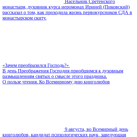
Насельник Сретенского
монастыря, духовник курса иеромонах Ириней (Пиковский)
рассказал о том, как проходила жизнь первокурсников СДА в
монастырском скиту.
«Зачем преобразился Господь?»
В день Преображения Господня приобщимся к духовным
размышлениям святых о смысле этого праздника.
О пользе чтения. Ко Всемирному дню книголюбов
9 августа, во Всемирный день
книголюбов, кандидат психологических наук, заведующая