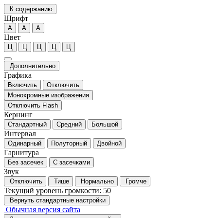
К содержанию
Шрифт
А
А
А
Цвет
Ц
Ц
Ц
Ц
Ц
Дополнительно
Графика
Включить
Отключить
Монохромные изображения
Отключить Flash
Кернинг
Стандартный
Средний
Большой
Интервал
Одинарный
Полуторный
Двойной
Гарнитура
Без засечек
С засечками
Звук
Отключить
Тише
Нормально
Громче
Текущий уровень громкости:
50
Вернуть стандартные настройки
Обычная версия сайта