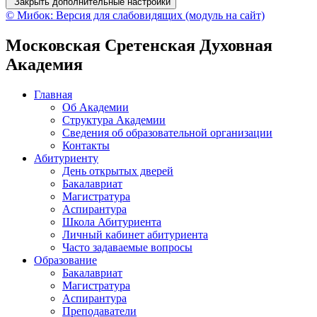
Закрыть дополнительные настройки
© Мибок: Версия для слабовидящих (модуль на сайт)
Московская Сретенская Духовная
Академия
Главная
Об Академии
Структура Академии
Сведения об образовательной организации
Контакты
Абитуриенту
День открытых дверей
Бакалавриат
Магистратура
Аспирантура
Школа Абитуриента
Личный кабинет абитуриента
Часто задаваемые вопросы
Образование
Бакалавриат
Магистратура
Аспирантура
Преподаватели