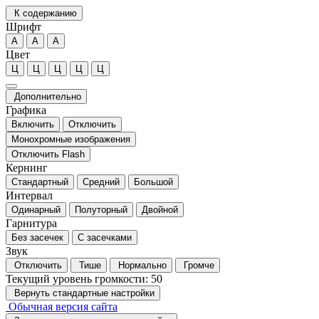
К содержанию
Шрифт
А
А
А
Цвет
Ц
Ц
Ц
Ц
Ц
Дополнительно
Графика
Включить
Отключить
Монохромные изображения
Отключить Flash
Кернинг
Стандартный
Средний
Большой
Интервал
Одинарный
Полуторный
Двойной
Гарнитура
Без засечек
С засечками
Звук
Отключить
Тише
Нормально
Громче
Текущий уровень громкости:
50
Вернуть стандартные настройки
Обычная версия сайта