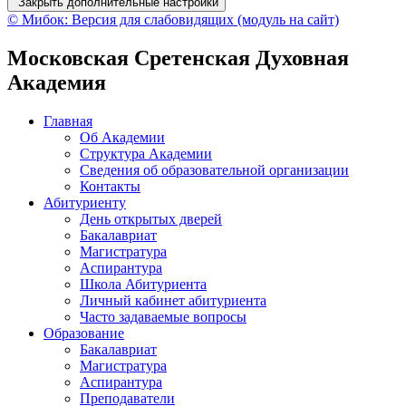
Закрыть дополнительные настройки
© Мибок: Версия для слабовидящих (модуль на сайт)
Московская Сретенская Духовная
Академия
Главная
Об Академии
Структура Академии
Сведения об образовательной организации
Контакты
Абитуриенту
День открытых дверей
Бакалавриат
Магистратура
Аспирантура
Школа Абитуриента
Личный кабинет абитуриента
Часто задаваемые вопросы
Образование
Бакалавриат
Магистратура
Аспирантура
Преподаватели