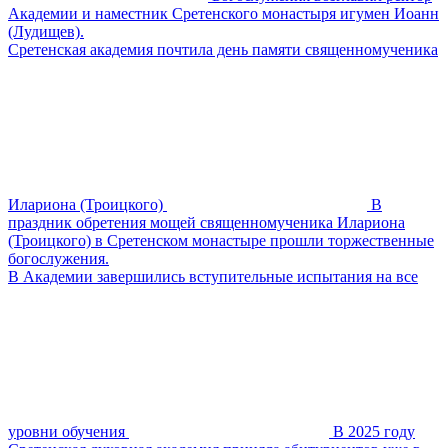
Академии и наместник Сретенского монастыря игумен Иоанн
(Лудищев).
Сретенская академия почтила день памяти священномученика
Илариона (Троицкого)
В
праздник обретения мощей священномученика Илариона
(Троицкого) в Сретенском монастыре прошли торжественные
богослужения.
В Академии завершились вступительные испытания на все
уровни обучения
В 2025 году