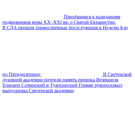
Приобщимся к назиданиям
подвижников веры XX–XXI вв. о Святой Евхаристии.
В СДА прошли торжественные богослужения в Неделю 8-ю
по Пятидесятнице
В Сретенской
духовной академии почтили память пророка Иезекииля
Епископ Сочинский и Туапсинский Герман рукоположил
выпускника Сретенской академии