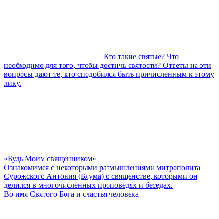
Кто такие святые? Что
необходимо для того, чтобы достичь святости? Ответы на эти
вопросы дают те, кто сподобился быть причисленным к этому
лику.
«Будь Моим священником»
Ознакомимся с некоторыми размышлениями митрополита
Сурожского Антония (Блума) о священстве, которыми он
делился в многочисленных проповедях и беседах.
Во имя Святого Бога и счастья человека