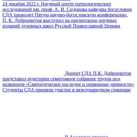
24 декабря 2022 г. Научный центр патрологических
исследований им. проф. А. И. Сидорова кафедры богословия
СДА проводит Пятую научно-богословскую конференцию.
П. К. Доброцветов выступил на презентации научных
изданий духовных школ Русской Православной Церкви
Доцент СДА П.К. Доброцветов
представил аудитории семитомное собрание трудов под
названием «Святоотеческое наследие и церковные древности»
Студенты СДА приняли участие в международном семинаре