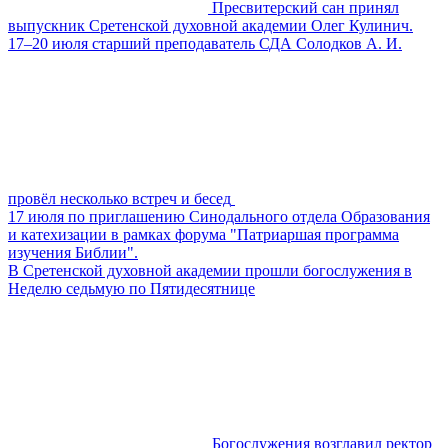
Пресвитерский сан принял
выпускник Сретенской духовной академии Олег Кулинич.
17–20 июля старший преподаватель СДА Солодков А. И.
провёл несколько встреч и бесед
17 июля по приглашению Синодального отдела Образования
и катехизации в рамках форума "Патриаршая программа
изучения Библии".
В Сретенской духовной академии прошли богослужения в
Неделю седьмую по Пятидесятнице
Богослужения возглавил ректор