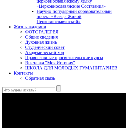
церковнославянскому языку
«Церковнославянские Состязания»
Научно-популярный образовательный
проект «Всегда Живой
Церковнославянский»
Жизнь академии
ФОТОГАЛЕРЕЯ
Общие сведения
Духовная жизнь
Студенческий совет
Академический хор
Православные просветительские курсы
Выставка "Моя История"
ШКОЛА ДЛЯ МОЛОДЫХ ГУМАНИТАРИЕВ
Контакты
Обратная связь
Святые страстотерпцы Борис и Глеб: к истории канонизации
и написания житий
Первыми русскими святыми, прославленными Церковью,
стали благоверные князья Борис и Глеб.
Праведный Феодор Ушаков: «Смерть предпочитаю я
бесчестному служению»
В Федоре Ушакове гармонично соединились железная