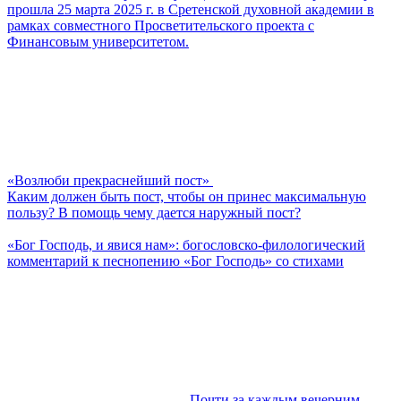
прошла 25 марта 2025 г. в Сретенской духовной академии в
рамках совместного Просветительского проекта с
Финансовым университетом.
«Возлюби прекраснейший пост»
Каким должен быть пост, чтобы он принес максимальную
пользу? В помощь чему дается наружный пост?
«Бог Господь, и явися нам»: богословско-филологический
комментарий к песнопению «Бог Господь» со стихами
Почти за каждым вечерним