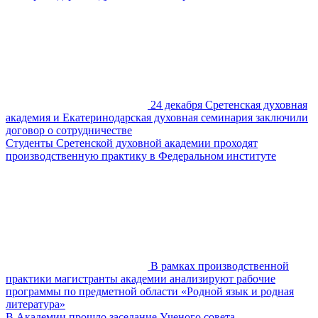
24 декабря Сретенская духовная
академия и Екатеринодарская духовная семинария заключили
договор о сотрудничестве
Студенты Сретенской духовной академии проходят
производственную практику в Федеральном институте
В рамках производственной
практики магистранты академии анализируют рабочие
программы по предметной области «Родной язык и родная
литература»
В Академии прошло заседание Ученого совета