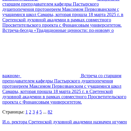
старшим преподавателем кафедры Пастырского
душепопечения протоиереем Максимом Первозванским с
учащимися школ Самары, которая прошла 18 марта 2025 г. в
Сретенской духовной академии в рамках совместного
Просветительского проекта с Финансовым университетом.
Встреча-беседа «Традиционные ценности: по-новому о
важном»
Встреча со старшим
преподавателем кафедры Пастырского душепопечения
протоиереем Максимом Первозванским с учащимися школ
Самары, которая прошла 18 марта 2025 г. в Сретенской
духовной академии в рамках совместного Просветительского
проекта с Финансовым университетом.
Страницы:
1
2
3
4
5
...
82
И.о. ректора Сретенской духовной академии назначен игумен