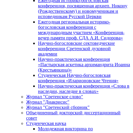
Ежегодная историко-богословская
конференция, посвященная архиеп. Никону
(Рождественскому) и новомученикам и
исповедникам Русской Церкви
Ежегодная региональная историко-
богословская конференция с
международным участием «Конференция-
вечер памяти проф. СДА А.И. Сидорова»
Научно-богословские сектоведческие
конференции Сретенской духовной
академии
Научно-практическая конференция
«Пастырская аскетика архимандрита Иоанна
(Крестьянкина)»
Студенческая Научно-богословская
конференция «Иларионовские Чтения»
Научно-практическая конференция «Cлова в
наследии, наследие в словах»
Журнал "Сретенское слово"
Журнал "Диакрисис"
Журнал "Сретенский сборник"
Объединенный докторский диссертационный
совет
Студенческая наука
Молодежная викторина по