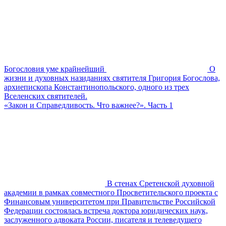
Богословия уме крайнейший
О
жизни и духовных назиданиях святителя Григория Богослова,
архиепископа Константинопольского, одного из трех
Вселенских святителей.
«Закон и Справедливость. Что важнее?». Часть 1
В стенах Сретенской духовной
академии в рамках совместного Просветительского проекта с
Финансовым университетом при Правительстве Российской
Федерации состоялась встреча доктора юридических наук,
заслуженного адвоката России, писателя и телеведущего