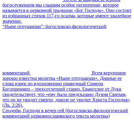
богослужением мы слышим особое песнопение, которое
называется в церковной традиции «Бог Господь». Оно состоит
из избранных стихов 117-го псалма, которые имеют хвалебное
значение.
“Ныне отпущаеши”: богословско-филологический
комментарий
Всем верующим
хорошо известна молитва «Ныне отпущаеши». Дивные ее
слова изрек по вдохновению праведный Симеон
Богоприимец – трехсотлетний старец. Евангелие от Луки
свидетельствует, что «ему было предсказано Духом Святым,
что он не увидит смерти, доколе не увидит Христа Господня»
(Лк. 2:26).
Сподоби, Господи в вечер сей (богословско-филологический
комментарий церковнославянского текста молитвы)