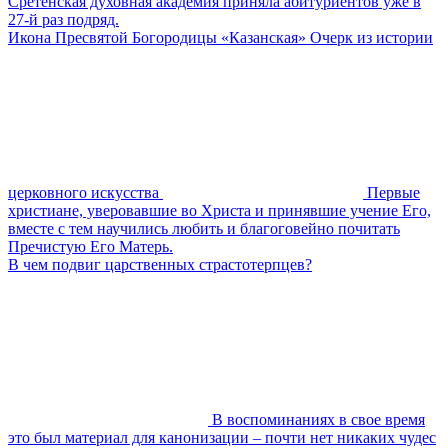
Сретенская духовная академия приняла абитуриентов уже в
27-й раз подряд.
Икона Пресвятой Богородицы «Казанская» Очерк из истории
церковного искусства
Первые
христиане, уверовавшие во Христа и принявшие учение Его,
вместе с тем научились любить и благоговейно почитать
Пречистую Его Матерь.
В чем подвиг царственных страстотерпцев?
В воспоминаниях в свое время
это был материал для канонизации – почти нет никаких чудес