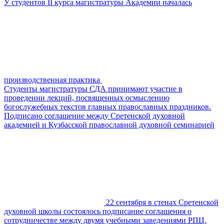
У cтудентов II курса магистратуры Академии началась
производственная практика
Студенты магистратуры СДА принимают участие в
проведении лекций, посвященных осмыслению
богослужебных текстов главных православных праздников.
Подписано соглашение между Сретенской духовной
академией и Кузбасской православной духовной семинарией
22 сентября в стенах Сретенской
духовной школы состоялось подписание соглашения о
сотрудничестве между двумя учебными заведениями РПЦ.