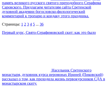
память великого русского святого преподобного Серафима
Саровского. Предлагаем читателям сайта Сретенской
духовной академии богословско-филологический
комментарий к тропарю и кондаку этого праздника.
Страницы:
1
2
3
4
5
...
36
Первый курс, Свято-Серафимовский скит: как это было
Насельник Сретенского
монастыря, духовник курса иеромонах Ириней (Пиковский)
рассказал о том, как проходила жизнь первокурсников СДА в
монастырском скиту.