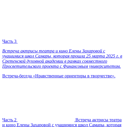
Часть 3
Встреча актрисы театра и кино Елены Захаровой с
учащимися школ Самары, которая прошла 25 марта 2025 г. в
Сретенской духовной академии в рамках совместного
Просветительского проекта с Финансовым университетом.
Встреча-беседа «Нравственные ориентиры в творчестве».
Часть 2
Встреча актрисы театра
и кино Елены Захаровой с учащимися школ Самары, которая