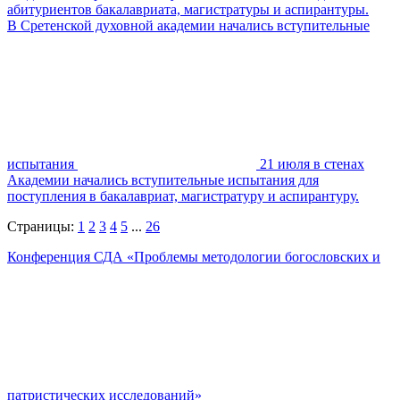
абитуриентов бакалавриата, магистратуры и аспирантуры.
В Сретенской духовной академии начались вступительные
испытания
21 июля в стенах
Академии начались вступительные испытания для
поступления в бакалавриат, магистратуру и аспирантуру.
Страницы:
1
2
3
4
5
...
26
Конференция СДА «Проблемы методологии богословских и
патристических исследований»