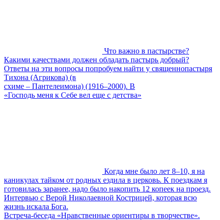
Что важно в пастырстве?
Какими качествами должен обладать пастырь добрый?
Ответы на эти вопросы попробуем найти у священнопастыря
Тихона (Агрикова) (в
схиме – Пантелеимона) (1916–2000). В
«Господь меня к Себе вел еще с детства»
Когда мне было лет 8–10, я на
каникулах тайком от родных ездила в церковь. К поездкам я
готовилась заранее, надо было накопить 12 копеек на проезд.
Интервью с Верой Николаевной Кострицей, которая всю
жизнь искала Бога.
Встреча-беседа «Нравственные ориентиры в творчестве».