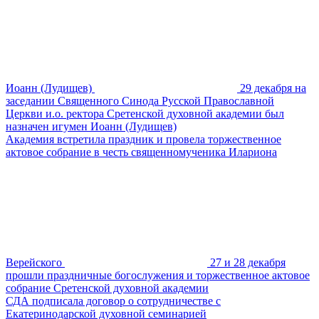
Иоанн (Лудищев)
29 декабря на
заседании Священного Синода Русской Православной
Церкви и.о. ректора Сретенской духовной академии был
назначен игумен Иоанн (Лудищев)
Академия встретила праздник и провела торжественное
актовое собрание в честь священномученика Илариона
Верейского
27 и 28 декабря
прошли праздничные богослужения и торжественное актовое
собрание Сретенской духовной академии
СДА подписала договор о сотрудничестве с
Екатеринодарской духовной семинарией