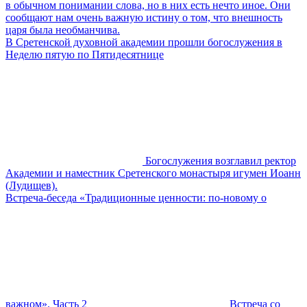
в обычном понимании слова, но в них есть нечто иное. Они
сообщают нам очень важную истину о том, что внешность
царя была необманчива.
В Сретенской духовной академии прошли богослужения в
Неделю пятую по Пятидесятнице
Богослужения возглавил ректор
Академии и наместник Сретенского монастыря игумен Иоанн
(Лудищев).
Встреча-беседа «Традиционные ценности: по-новому о
важном». Часть 2
Встреча со