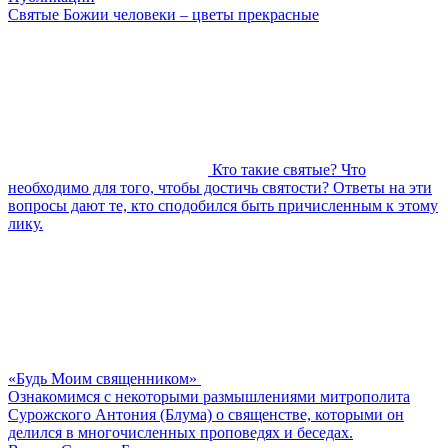
Святые Божии человеки – цветы прекрасные
Кто такие святые? Что
необходимо для того, чтобы достичь святости? Ответы на эти
вопросы дают те, кто сподобился быть причисленным к этому
лику.
«Будь Моим священником»
Ознакомимся с некоторыми размышлениями митрополита
Сурожского Антония (Блума) о священстве, которыми он
делился в многочисленных проповедях и беседах.