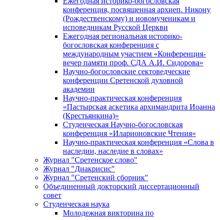
Ежегодная историко-богословская
конференция, посвященная архиеп. Никону
(Рождественскому) и новомученикам и
исповедникам Русской Церкви
Ежегодная региональная историко-
богословская конференция с
международным участием «Конференция-
вечер памяти проф. СДА А.И. Сидорова»
Научно-богословские сектоведческие
конференции Сретенской духовной
академии
Научно-практическая конференция
«Пастырская аскетика архимандрита Иоанна
(Крестьянкина)»
Студенческая Научно-богословская
конференция «Иларионовские Чтения»
Научно-практическая конференция «Cлова в
наследии, наследие в словах»
Журнал "Сретенское слово"
Журнал "Диакрисис"
Журнал "Сретенский сборник"
Объединенный докторский диссертационный
совет
Студенческая наука
Молодежная викторина по