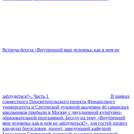
Встреча-беседа «Внутренний мир человека: как в нем не
заблудиться?». Часть 1
В рамках
совместного Просветительского проекта Финансового
университета и Сретенской духовной академии 46 самарских
школьников прибыли в Москву с двухдневной культурно-
образовательной программой. Беседу на тему «Внутренний
мир человека: как в нем не заблудиться?» для гостей провел
кандидат богословия, доцент, заведующий кафедрой
Богословия Сретенской духовной академии протоиерей