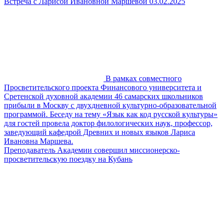
Встреча с Ларисой Ивановной Маршевой 03.02.2025
В рамках совместного
Просветительского проекта Финансового университета и
Сретенской духовной академии 46 самарских школьников
прибыли в Москву с двухдневной культурно-образовательной
программой. Беседу на тему «Язык как код русской культуры»
для гостей провела доктор филологических наук, профессор,
заведующий кафедрой Древних и новых языков Лариса
Ивановна Маршева.
Преподаватель Академии совершил миссионерско-
просветительскую поездку на Кубань