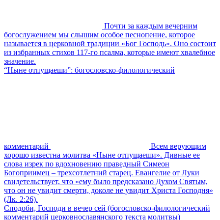
Почти за каждым вечерним
богослужением мы слышим особое песнопение, которое
называется в церковной традиции «Бог Господь». Оно состоит
из избранных стихов 117-го псалма, которые имеют хвалебное
значение.
“Ныне отпущаеши”: богословско-филологический
комментарий
Всем верующим
хорошо известна молитва «Ныне отпущаеши». Дивные ее
слова изрек по вдохновению праведный Симеон
Богоприимец – трехсотлетний старец. Евангелие от Луки
свидетельствует, что «ему было предсказано Духом Святым,
что он не увидит смерти, доколе не увидит Христа Господня»
(Лк. 2:26).
Сподоби, Господи в вечер сей (богословско-филологический
комментарий церковнославянского текста молитвы)