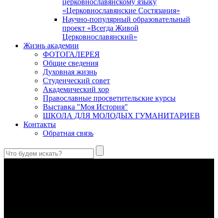
церковнославянскому языку
«Церковнославянские Состязания»
Научно-популярный образовательный
проект «Всегда Живой
Церковнославянский»
Жизнь академии
ФОТОГАЛЕРЕЯ
Общие сведения
Духовная жизнь
Студенческий совет
Академический хор
Православные просветительские курсы
Выставка "Моя История"
ШКОЛА ДЛЯ МОЛОДЫХ ГУМАНИТАРИЕВ
Контакты
Обратная связь
Антропология свт. Феофана Затворника как альтернатива
проектам виртуального человека. Часть 1
Стратегия человека исихастского в статье впервые
представлена на текстах свт. Феофана как альтернатива
человеку виртуальному.
Первый воскресный эксапостиларий: Богословско-
филологический комментарий