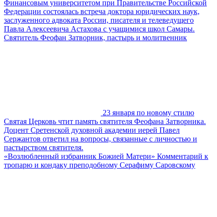
Финансовым университетом при Правительстве Российской
Федерации состоялась встреча доктора юридических наук,
заслуженного адвоката России, писателя и телеведущего
Павла Алексеевича Астахова с учащимися школ Самары.
Святитель Феофан Затворник, пастырь и молитвенник
23 января по новому стилю
Святая Церковь чтит память святителя Феофана Затворника.
Доцент Сретенской духовной академии иерей Павел
Сержантов ответил на вопросы, связанные с личностью и
пастырством святителя.
«Возлюбленный избранник Божией Матери» Комментарий к
тропарю и кондаку преподобному Серафиму Саровскому