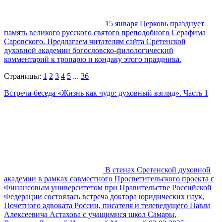
15 января Церковь празднует
память великого русского святого преподобного Серафима
Саровского. Предлагаем читателям сайта Сретенской
духовной академии богословско-филологический
комментарий к тропарю и кондаку этого праздника.
Страницы:
1
2
3
4
5
...
36
Встреча-беседа «Жизнь как чудо: духовный взгляд». Часть 1
В стенах Сретенской духовной
академии в рамках совместного Просветительского проекта с
Финансовым университетом при Правительстве Российской
Федерации состоялась встреча доктора юридических наук,
Почетного адвоката России, писателя и телеведущего Павла
Алексеевича Астахова с учащимися школ Самары.