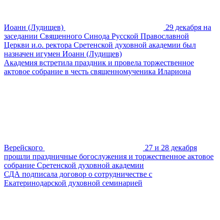
Иоанн (Лудищев)
29 декабря на
заседании Священного Синода Русской Православной
Церкви и.о. ректора Сретенской духовной академии был
назначен игумен Иоанн (Лудищев)
Академия встретила праздник и провела торжественное
актовое собрание в честь священномученика Илариона
Верейского
27 и 28 декабря
прошли праздничные богослужения и торжественное актовое
собрание Сретенской духовной академии
СДА подписала договор о сотрудничестве с
Екатеринодарской духовной семинарией