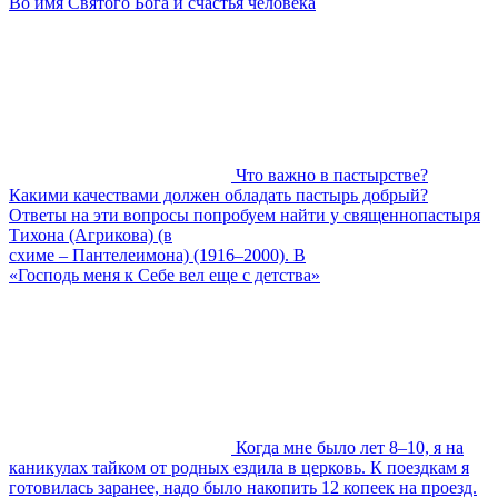
Во имя Святого Бога и счастья человека
Что важно в пастырстве?
Какими качествами должен обладать пастырь добрый?
Ответы на эти вопросы попробуем найти у священнопастыря
Тихона (Агрикова) (в
схиме – Пантелеимона) (1916–2000). В
«Господь меня к Себе вел еще с детства»
Когда мне было лет 8–10, я на
каникулах тайком от родных ездила в церковь. К поездкам я
готовилась заранее, надо было накопить 12 копеек на проезд.