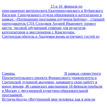
15 и 16 февраля по
приглашению митрополита Екатеринодарского и Кубанского
Василия, Синодального отдела образования и катехизации в
рамках: «Патриаршия программа изучения Библии», старший
преподаватель СДА Солодков Андрей Иванович провел
шести часовой обучающий семинар для педагогов,
катехизаторов и миссионеров г. Краснодара.
Сретенская обитель и Академия вновь встречают гостей из
Самары
В рамках совместного
Просветительского проекта Финансового университета и
Сретенской духовной академии, начавшего свою работу в
конце января, 46 самарских школьников 18 февраля прибыли
в Москву с двухдневной культурно-образовательной
программой.
Встреча-беседа «Внутренний мир человека: как в нем не