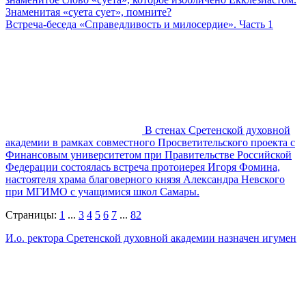
Знаменитая «суета сует», помните?
Встреча-беседа «Справедливость и милосердие». Часть 1
В стенах Сретенской духовной
академии в рамках совместного Просветительского проекта с
Финансовым университетом при Правительстве Российской
Федерации состоялась встреча протоиерея Игоря Фомина,
настоятеля храма благоверного князя Александра Невского
при МГИМО с учащимися школ Самары.
Страницы:
1
...
3
4
5
6
7
...
82
И.о. ректора Сретенской духовной академии назначен игумен