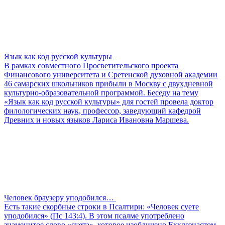
Язык как код русской культуры
В рамках совместного Просветительского проекта
Финансового университета и Сретенской духовной академии
46 самарских школьников прибыли в Москву с двухдневной
культурно-образовательной программой. Беседу на тему
«Язык как код русской культуры» для гостей провела доктор
филологических наук, профессор, заведующий кафедрой
Древних и новых языков Лариса Ивановна Маршева.
Человек браузеру уподобился…
Есть такие скорбные строки в Псалтири: «Человек суете
уподобился» (Пс 143:4). В этом псалме употреблено
знаменитое слово «суета», которое изобличено Екклезиастом.