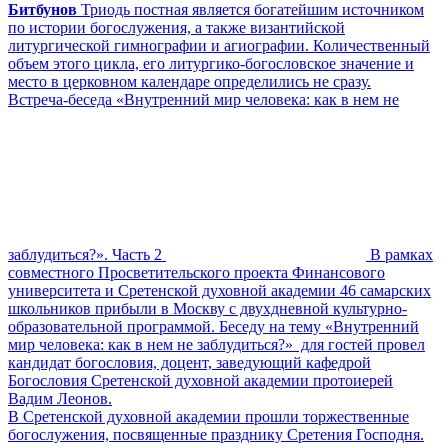
Битбунов
Триодь постная является богатейшим источником
по истории богослужения, а также византийской
литургической гимнографии и агиографии. Количественный
объем этого цикла, его литургико-богословское значение и
место в церковном календаре определились не сразу.
Встреча-беседа «Внутренний мир человека: как в нем не
заблудиться?». Часть 2
В рамках
совместного Просветительского проекта Финансового
университета и Сретенской духовной академии 46 самарских
школьников прибыли в Москву с двухдневной культурно-
образовательной программой. Беседу на тему «Внутренний
мир человека: как в нем не заблудиться?» для гостей провел
кандидат богословия, доцент, заведующий кафедрой
Богословия Сретенской духовной академии протоиерей
Вадим Леонов.
В Сретенской духовной академии прошли торжественные
богослужения, посвященные празднику Сретения Господня.