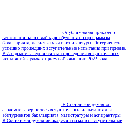
Опубликованы приказы о
зачислении на первый курс обучения по программам
бакалавриата, магистратуры и аспирантуры абитуриентов,
успешно прошедших вступительные испытания при приеме.
В Академии завершился этап проведения вступительных
испытаний в рамках приемной кампании 2022 года
В Сретенской духовной
академии завершились вступительные испытания для
абитуриентов бакалавриата, магистратуры и аспирантуры.
В Сретенской духовной академии начались вступительные