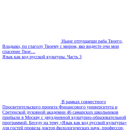
Ныне отпущаеши раба Твоего,
Владыко, по глаголу Твоему с миром, яко видесте очи мои
спасение Твое…
Язык как код русской культуры. Часть 3
В рамках совместного
Просветительского проекта Финансового университета и
Сретенской духовной академии 46 самарских школьников
прибыли в Москву с двухдневной культурно-образовательной
программой. Беседу на тему «Язык как код русской культуры»
для гостей провела доктор филологических наук, профессор,