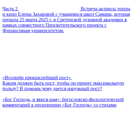
Часть 2
Встреча актрисы театра
и кино Елены Захаровой с учащимися школ Самары, которая
прошла 25 марта 2025 г. в Сретенской духовной академии в
рамках совместного Просветительского проекта с
Финансовым университетом.
«Возлюби прекраснейший пост»
Каким должен быть пост, чтобы он принес максимальную
пользу? В помощь чему дается наружный пост?
«Бог Господь, и явися нам»: богословско-филологический
комментарий к песнопению «Бог Господь» со стихами