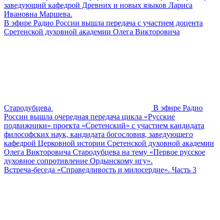
заведующий кафедрой Древних и новых языков Лариса
Ивановна Маршева.
В эфире Радио России вышла передача с участием доцента
Сретенской духовной академии Олега Викторовича
Стародубцева
В эфире Радио
России вышла очередная передача цикла «Русские
подвижники» проекта «Сретенский» с участием кандидата
философских наук, кандидата богословия, заведующего
кафедрой Церковной истории Сретенской духовной академии
Олега Викторовича Стародубцева на тему «Первое русское
духовное сопротивление Ордынскому игу».
Встреча-беседа «Справедливость и милосердие». Часть 3