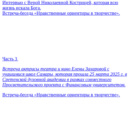
Интервью с Верой Николаевной Кострицей, которая всю
жизнь искала Бога.
Встреча-беседа «Нравственные ориентиры в творчестве».
Часть 3
Встреча актрисы театра и кино Елены Захаровой с
учащимися школ Самары, которая прошла 25 марта 2025 г. в
Сретенской духовной академии в рамках совместного
Просветительского проекта с Финансовым университетом.
Встреча-беседа «Нравственные ориентиры в творчестве».